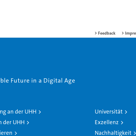
Feedback
Impr
le Future in a Digital Age
ng an der UHH
Universität
n der UHH
Exzellenz
ieren
Nachhaltigkeit