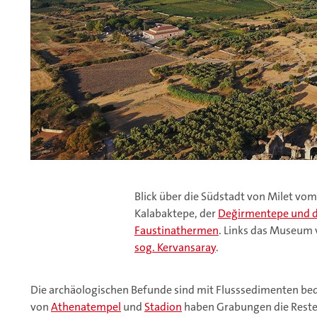
Blick über die Südstadt von Milet vom
Kalabaktepe, der
Değirmentepe und d
Faustinathermen
. Links das Museum v
sog. Kervansaray
.
Die archäologischen Befunde sind mit Flusssedimenten bed
von
Athenatempel
und
Stadion
haben Grabungen die Reste 