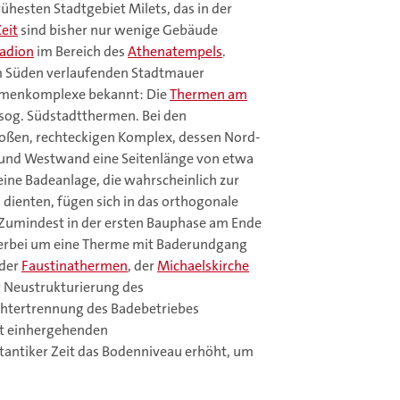
rühesten Stadtgebiet Milets, das in der
Zeit
sind bisher nur wenige Gebäude
tadion
im Bereich des
Athenatempels
.
 im Süden verlaufenden Stadtmauer
rmenkomplexe bekannt: Die
Thermen am
sog. Südstadtthermen. Bei den
oßen, rechteckigen Komplex, dessen Nord-
 und Westwand eine Seitenlänge von etwa
eine Badeanlage, die wahrscheinlich zur
dienten, fügen sich in das orthogonale
s. Zumindest in der ersten Bauphase am Ende
h hierbei um eine Therme mit Baderundgang
 der
Faustinathermen
, der
Michaelskirche
r Neustrukturierung des
htertrennung des Badebetriebes
it einhergehenden
ntiker Zeit das Bodenniveau erhöht, um