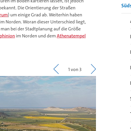
uren im Boden kartieren lassen, ist jedoch
Süd
 bekannt. Die Orientierung der Straßen
trum
) um einige Grad ab. Weiterhin haben
 im Norden. Woran dieser Unterschied liegt,
ss man bei der Stadtplanung auf die Größe
phinion
im Norden und dem
Athenatempel
1 von 3