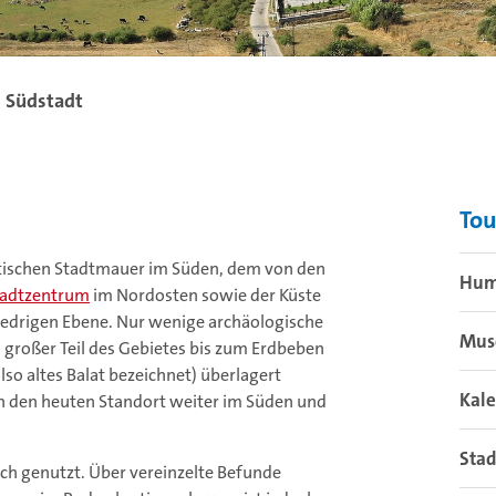
Südstadt
Tou
istischen Stadtmauer im Süden, dem von den
Hum
tadtzentrum
im Nordosten sowie der Küste
iedrigen Ebene. Nur wenige archäologische
Mu
n großer Teil des Gebietes bis zum Erdbeben
also altes Balat bezeichnet) überlagert
Kal
 den heuten Standort weiter im Süden und
Sta
lich genutzt. Über vereinzelte Befunde