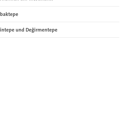
abaktepe
tintepe und Değirmentepe