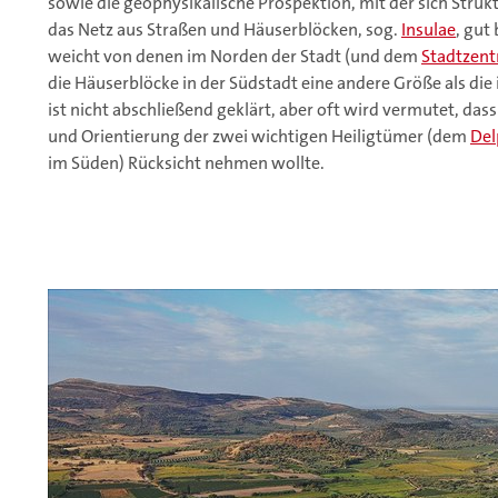
sowie die geophysikalische Prospektion, mit der sich Strukt
das Netz aus Straßen und Häuserblöcken, sog.
Insulae
, gut
weicht von denen im Norden der Stadt (und dem
Stadtzen
die Häuserblöcke in der Südstadt eine andere Größe als die
ist nicht abschließend geklärt, aber oft wird vermutet, da
und Orientierung der zwei wichtigen Heiligtümer (dem
Del
im Süden) Rücksicht nehmen wollte.
rgnaud
r
and die