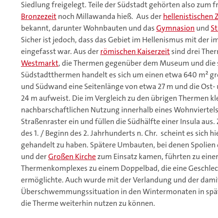
Siedlung freigelegt. Teile der Südstadt gehörten also zum f
Bronzezeit
noch Millawanda hieß. Aus der
hellenistischen 
bekannt, darunter Wohnbauten und das
Gymnasion
und
S
Sicher ist jedoch, dass das Gebiet im Hellenismus mit der
eingefasst war. Aus der
römischen Kaiserzeit
sind drei The
Westmarkt
, die Thermen gegenüber dem Museum und die 
Südstadtthermen handelt es sich um einen etwa 640 m² gr
und Südwand eine Seitenlänge von etwa 27 m und die Ost-
24 m aufweist. Die im Vergleich zu den übrigen Thermen kl
nachbarschaftlichen Nutzung innerhalb eines Wohnviertels 
Straßenraster ein und füllen die Südhälfte einer Insula au
des 1. / Beginn des 2. Jahrhunderts n. Chr. scheint es sic
gehandelt zu haben. Spätere Umbauten, bei denen Spolien
und der
Großen Kirche
zum Einsatz kamen, führten zu eine
Thermenkomplexes zu einem Doppelbad, die eine Geschlec
ermöglichte. Auch wurde mit der Verlandung und der dam
Überschwemmungssituation in den Wintermonaten in späta
die Therme weiterhin nutzen zu können.