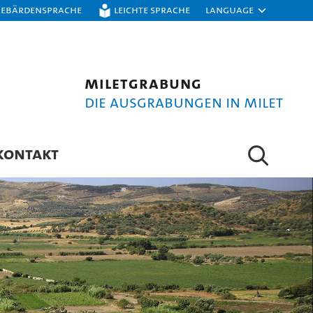
Gebärdensprache
Leichte Sprache
Language
Miletgrabung
Die Ausgrabungen in Milet
KONTAKT