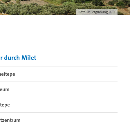
Foto: Miletgrabung 2011
r durch Milet
eitepe
seum
etepe
dtzentrum