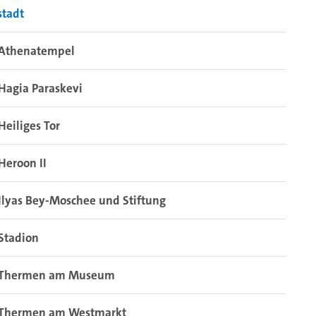
stadt
Athenatempel
Hagia Paraskevi
Heiliges Tor
Heroon II
Ilyas Bey-Moschee und Stiftung
Der Stadtplan im Bereich der Südstadt von Milet
Stadion
Thermen am Museum
Thermen am Westmarkt